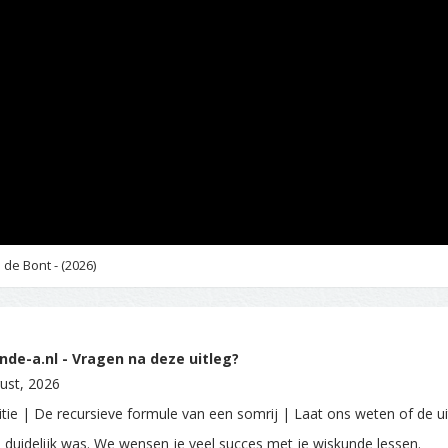
de Bont - (2026)
de-a.nl - Vragen na deze uitleg?
ust, 2026
itie | De recursieve formule van een somrij | Laat ons weten of de ui
e duidelijk was. We wensen je veel succes met je wiskunde lessen.