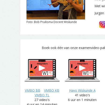
Met wi
Jurgen
Foto: Bob Pruiksma Docent Wiskunde
Boek ook één van onze examenvideo-pakke
VMBO BB
VMBO KB
Havo Wiskunde A
VMBO TL
41 video's
27 video's
6 uur en 1 minuten
4 uur en 14 minuten