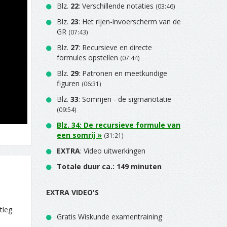
Blz.
22
: Verschillende notaties
(03:46)
Blz.
23
: Het rijen-invoerscherm van de
GR
(07:43)
Blz.
27
: Recursieve en directe
formules opstellen
(07:44)
Blz.
29
: Patronen en meetkundige
figuren
(06:31)
Blz.
33
: Somrijen - de sigmanotatie
(09:54)
Blz.
34
: De recursieve formule van
een somrij »
(31:21)
EXTRA
: Video uitwerkingen
Totale duur ca.: 149 minuten
EXTRA VIDEO'S
tleg
Gratis Wiskunde examentraining