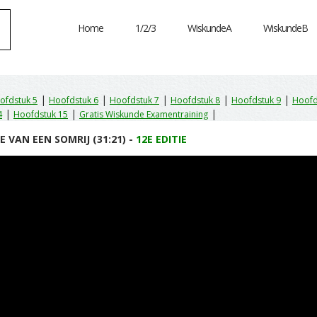
Home
1/2/3
WiskundeA
WiskundeB
|
|
|
|
|
ofdstuk 5
Hoofdstuk 6
Hoofdstuk 7
Hoofdstuk 8
Hoofdstuk 9
Hoofd
|
|
|
4
Hoofdstuk 15
Gratis Wiskunde Examentraining
 VAN EEN SOMRIJ (31:21) -
12E EDITIE