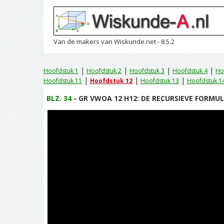
Van de makers van Wiskunde.net - 8.5.2
|
|
|
|
Hoofdstuk 1
Hoofdstuk 2
Hoofdstuk 3
Hoofdstuk 4
Ho
|
|
|
Hoofdstuk 11
Hoofdstuk 12
Hoofdstuk 13
Hoofdstuk 1
BLZ. 34
- GR VWOA 12 H12: DE RECURSIEVE FORMULE