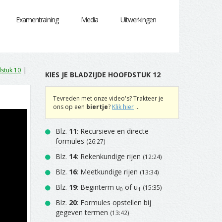
Examentraining
Media
Uitwerkingen
|
stuk 10
KIES JE BLADZIJDE HOOFDSTUK 12
Tevreden met onze video's? Trakteer je
ons op een
biertje
?
Klik hier
...
Blz.
11
: Recursieve en directe
formules
(26:27)
Blz.
14
: Rekenkundige rijen
(12:24)
Blz.
16
: Meetkundige rijen
(13:34)
Blz.
19
: Beginterm u
of u
(15:35)
0
1
Blz.
20
: Formules opstellen bij
gegeven termen
(13:42)