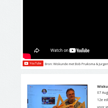
Bron: Wiskunde met Bob Pruiksma & Jurgen 
Wiskun
07 Aug
12e ed
voor j