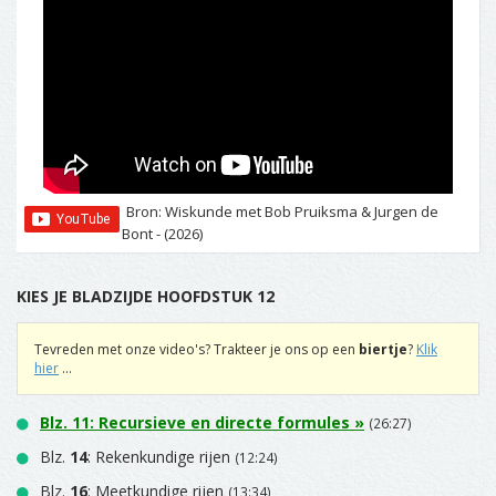
Bron: Wiskunde met Bob Pruiksma & Jurgen de
Bont - (2026)
KIES JE BLADZIJDE HOOFDSTUK 12
Tevreden met onze video's? Trakteer je ons op een
biertje
?
Klik
hier
...
Blz.
11
: Recursieve en directe formules »
(26:27)
Blz.
14
: Rekenkundige rijen
(12:24)
Blz.
16
: Meetkundige rijen
(13:34)