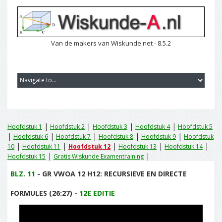
Van de makers van Wiskunde.net - 8.5.2
|
|
|
|
Hoofdstuk 1
Hoofdstuk 2
Hoofdstuk 3
Hoofdstuk 4
Hoofdstuk 5
|
|
|
|
|
Hoofdstuk 6
Hoofdstuk 7
Hoofdstuk 8
Hoofdstuk 9
Hoofdstuk
|
|
|
|
|
10
Hoofdstuk 11
Hoofdstuk 12
Hoofdstuk 13
Hoofdstuk 14
|
|
Hoofdstuk 15
Gratis Wiskunde Examentraining
BLZ. 11
- GR VWOA 12 H12: RECURSIEVE EN DIRECTE
FORMULES (26:27) -
12E EDITIE