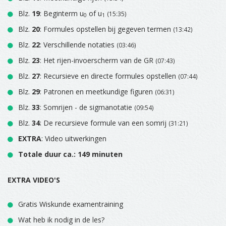
Blz.
19
: Beginterm u
of u
(15:35)
0
1
Blz.
20
: Formules opstellen bij gegeven termen
(13:42)
Blz.
22
: Verschillende notaties
(03:46)
Blz.
23
: Het rijen-invoerscherm van de GR
(07:43)
Blz.
27
: Recursieve en directe formules opstellen
(07:44)
Blz.
29
: Patronen en meetkundige figuren
(06:31)
Blz.
33
: Somrijen - de sigmanotatie
(09:54)
Blz.
34
: De recursieve formule van een somrij
(31:21)
EXTRA
: Video uitwerkingen
Totale duur ca.: 149 minuten
EXTRA VIDEO'S
Gratis Wiskunde examentraining
Wat heb ik nodig in de les?