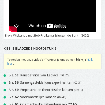
Bron: Wiskunde met Bob Pruiksma & Jurgen de Bont - (2026)
KIES JE BLADZIJDE HOOFDSTUK 6
Tevreden met onze video's? Trakteer je ons op een
biertje
?
Klik
hier
...
Blz.
53
: Kansdefinitie van Laplace
(10:17)
Blz.
56
: Samengestelde kansexperimenten
(07:31)
Blz.
59
: Empirische en theoretische kansen
(06:30)
Blz.
62
: Voorwaardelijke kansen
(04:40)
Blz.
65
: Onafhankelijke gebeurtenissen
(07:10)