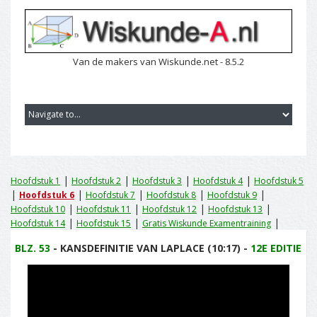
Van de makers van Wiskunde.net - 8.5.2
|
|
|
|
Hoofdstuk 1
Hoofdstuk 2
Hoofdstuk 3
Hoofdstuk 4
Hoofdstuk 5
|
|
|
|
|
Hoofdstuk 6
Hoofdstuk 7
Hoofdstuk 8
Hoofdstuk 9
|
|
|
|
Hoofdstuk 10
Hoofdstuk 11
Hoofdstuk 12
Hoofdstuk 13
|
|
|
Hoofdstuk 14
Hoofdstuk 15
Gratis Wiskunde Examentraining
BLZ. 53
- KANSDEFINITIE VAN LAPLACE (10:17) -
12E EDITIE