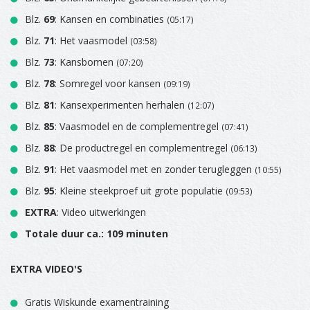
Blz.
69
: Kansen en combinaties
(05:17)
Blz.
71
: Het vaasmodel
(03:58)
Blz.
73
: Kansbomen
(07:20)
Blz.
78
: Somregel voor kansen
(09:19)
Blz.
81
: Kansexperimenten herhalen
(12:07)
Blz.
85
: Vaasmodel en de complementregel
(07:41)
Blz.
88
: De productregel en complementregel
(06:13)
Blz.
91
: Het vaasmodel met en zonder terugleggen
(10:55)
Blz.
95
: Kleine steekproef uit grote populatie
(09:53)
EXTRA
: Video uitwerkingen
Totale duur ca.: 109 minuten
EXTRA VIDEO'S
Gratis Wiskunde examentraining