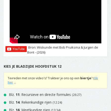
Bron: Wiskunde met Bob Pruiksma & Jurgen de
Bont - (2026)
KIES JE BLADZIJDE HOOFDSTUK 12
Tevreden met onze video's? Trakteer je ons op een
biertje
?
Klik
hier
...
Blz.
11
: Recursieve en directe formules
(26:27)
Blz.
14
: Rekenkundige rijen
(12:24)
Blz.
16
: Meetkundige rijen
(13:34)