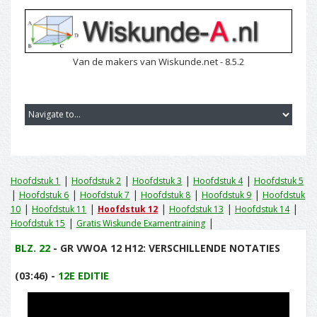
Van de makers van Wiskunde.net - 8.5.2
|
|
|
|
Hoofdstuk 1
Hoofdstuk 2
Hoofdstuk 3
Hoofdstuk 4
Hoofdstuk 5
|
|
|
|
|
Hoofdstuk 6
Hoofdstuk 7
Hoofdstuk 8
Hoofdstuk 9
Hoofdstuk
|
|
|
|
|
10
Hoofdstuk 11
Hoofdstuk 12
Hoofdstuk 13
Hoofdstuk 14
|
|
Hoofdstuk 15
Gratis Wiskunde Examentraining
BLZ. 22
- GR VWOA 12 H12: VERSCHILLENDE NOTATIES
(03:46) -
12E EDITIE