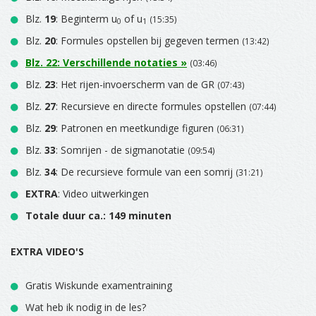
Blz.
19
: Beginterm u
of u
(15:35)
0
1
Blz.
20
: Formules opstellen bij gegeven termen
(13:42)
Blz.
22
: Verschillende notaties »
(03:46)
Blz.
23
: Het rijen-invoerscherm van de GR
(07:43)
Blz.
27
: Recursieve en directe formules opstellen
(07:44)
Blz.
29
: Patronen en meetkundige figuren
(06:31)
Blz.
33
: Somrijen - de sigmanotatie
(09:54)
Blz.
34
: De recursieve formule van een somrij
(31:21)
EXTRA
: Video uitwerkingen
Totale duur ca.: 149 minuten
EXTRA VIDEO'S
Gratis Wiskunde examentraining
Wat heb ik nodig in de les?