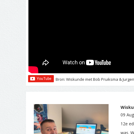
Bron: Wiskunde met Bob Pruiksma & Jurgen 
Wiskun
09 Aug
12e edi
was. W