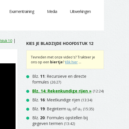
Examentraining
Media
Uitwerkingen
|
stuk 10
KIES JE BLADZIJDE HOOFDSTUK 12
Tevreden met onze video's? Trakteer je
ons op een
biertje
?
Klik hier
...
Blz.
11
: Recursieve en directe
formules
(26:27)
Blz.
14
: Rekenkundige rijen »
(12:24)
Blz.
16
: Meetkundige rijen
(13:34)
Blz.
19
: Beginterm u
of u
(15:35)
0
1
Blz.
20
: Formules opstellen bij
gegeven termen
(13:42)