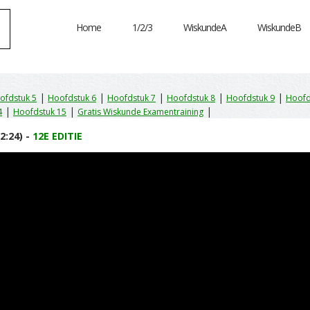
Home
1/2/3
WiskundeA
WiskundeB
|
|
|
|
|
ofdstuk 5
Hoofdstuk 6
Hoofdstuk 7
Hoofdstuk 8
Hoofdstuk 9
Hoofd
|
|
|
4
Hoofdstuk 15
Gratis Wiskunde Examentraining
2:24) -
12E EDITIE