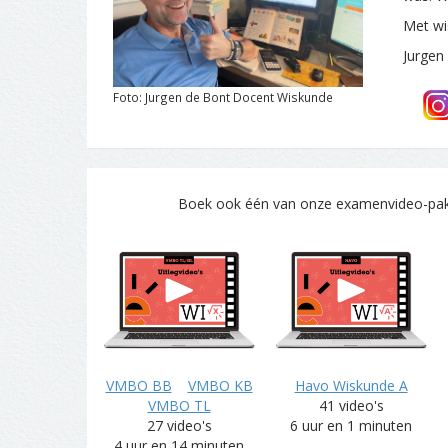
Met wi
Jurgen
Foto: Jurgen de Bont Docent Wiskunde
Boek ook één van onze examenvideo-pakke
VMBO BB
VMBO KB
Havo Wiskunde A
VMBO TL
41 video's
27 video's
6 uur en 1 minuten
4 uur en 14 minuten