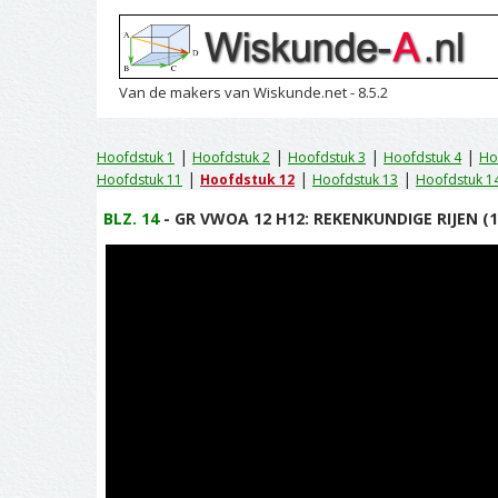
Van de makers van Wiskunde.net - 8.5.2
|
|
|
|
Hoofdstuk 1
Hoofdstuk 2
Hoofdstuk 3
Hoofdstuk 4
Ho
|
|
|
Hoofdstuk 11
Hoofdstuk 12
Hoofdstuk 13
Hoofdstuk 1
BLZ. 14
- GR VWOA 12 H12: REKENKUNDIGE RIJEN (1