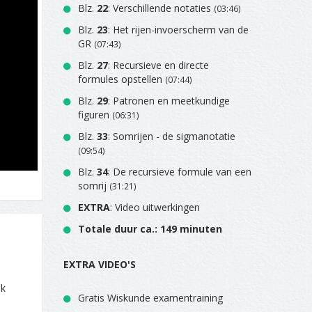
Blz.
22
: Verschillende notaties
(03:46)
Blz.
23
: Het rijen-invoerscherm van de
GR
(07:43)
Blz.
27
: Recursieve en directe
formules opstellen
(07:44)
Blz.
29
: Patronen en meetkundige
figuren
(06:31)
Blz.
33
: Somrijen - de sigmanotatie
(09:54)
Blz.
34
: De recursieve formule van een
somrij
(31:21)
EXTRA
: Video uitwerkingen
Totale duur ca.: 149 minuten
EXTRA VIDEO'S
jk
Gratis Wiskunde examentraining