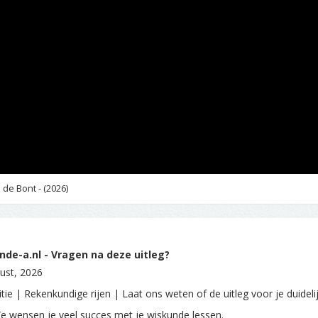
de Bont - (2026)
de-a.nl - Vragen na deze uitleg?
ust, 2026
tie | Rekenkundige rijen | Laat ons weten of de uitleg voor je duideli
e wensen je veel succes met je wiskunde lessen.