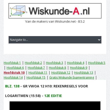
Van de makers van Wiskunde.net - 8.5.2
|
|
|
|
Hoofdstuk 1
Hoofdstuk 2
Hoofdstuk 3
Hoofdstuk 4
Hoofdstuk 5
|
|
|
|
|
Hoofdstuk 6
Hoofdstuk 7
Hoofdstuk 8
Hoofdstuk 9
|
|
|
|
Hoofdstuk 10
Hoofdstuk 11
Hoofdstuk 12
Hoofdstuk 13
|
|
|
Hoofdstuk 14
Hoofdstuk 15
Gratis Wiskunde Examentraining
BLZ. 138
- GR VWOA 12 H10: REKENREGELS VOOR
LOGARITMEN (15:58) -
12E EDITIE