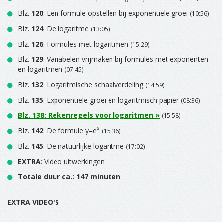
Blz.
120
: Een formule opstellen bij exponentiële groei
(10:56)
Blz.
124
: De logaritme
(13:05)
Blz.
126
: Formules met logaritmen
(15:29)
Blz.
129
: Variabelen vrijmaken bij formules met exponenten
en logaritmen
(07:45)
Blz.
132
: Logaritmische schaalverdeling
(14:59)
Blz.
135
: Exponentiële groei en logaritmisch papier
(08:36)
Blz.
138
: Rekenregels voor logaritmen »
(15:58)
x
Blz.
142
: De formule y=e
(15:36)
Blz.
145
: De natuurlijke logaritme
(17:02)
EXTRA
: Video uitwerkingen
Totale duur ca.: 147 minuten
EXTRA VIDEO'S