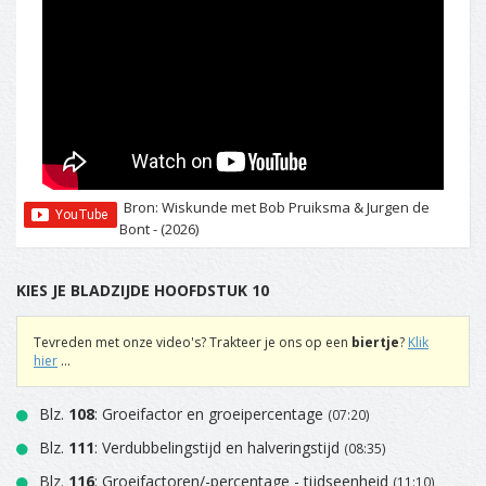
Bron: Wiskunde met Bob Pruiksma & Jurgen de
Bont - (2026)
KIES JE BLADZIJDE HOOFDSTUK 10
Tevreden met onze video's? Trakteer je ons op een
biertje
?
Klik
hier
...
Blz.
108
: Groeifactor en groeipercentage
(07:20)
Blz.
111
: Verdubbelingstijd en halveringstijd
(08:35)
Blz.
116
: Groeifactoren/-percentage - tijdseenheid
(11:10)