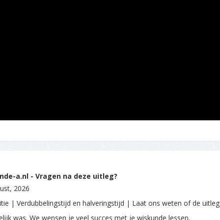
de-a.nl - Vragen na deze uitleg?
ust, 2026
tie | Verdubbelingstijd en halveringstijd | Laat ons weten of de uitle
delijk was. We wensen je veel succes met je wiskunde lessen.