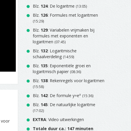
Blz.
124
: De logaritme
(13:05)
Blz.
126
: Formules met logaritmen
(15:29)
Blz.
129
: Variabelen vrijmaken bij
formules met exponenten en
logaritmen
(07:45)
Blz.
132
: Logaritmische
schaalverdeling
(14:59)
Blz.
135
: Exponentiële groei en
logaritmisch papier
(08:36)
Blz.
138
: Rekenregels voor logaritmen
(15:58)
x
Blz.
142
: De formule y=e
(15:36)
Blz.
145
: De natuurlijke logaritme
(17:02)
EXTRA
: Video uitwerkingen
g voor
Totale duur ca.: 147 minuten