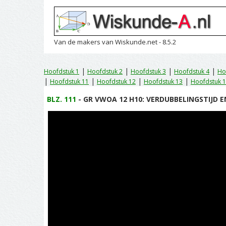
Van de makers van Wiskunde.net - 8.5.2
|
|
|
|
Hoofdstuk 1
Hoofdstuk 2
Hoofdstuk 3
Hoofdstuk 4
Ho
|
|
|
|
Hoofdstuk 11
Hoofdstuk 12
Hoofdstuk 13
Hoofdstuk 
BLZ. 111
- GR VWOA 12 H10: VERDUBBELINGSTIJD EN