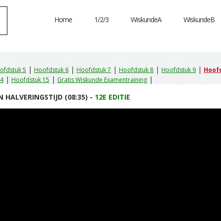
Home
1/2/3
WiskundeA
WiskundeB
|
|
|
|
|
ofdstuk 5
Hoofdstuk 6
Hoofdstuk 7
Hoofdstuk 8
Hoofdstuk 9
Hoof
|
|
|
14
Hoofdstuk 15
Gratis Wiskunde Examentraining
 HALVERINGSTIJD (08:35) -
12E EDITIE