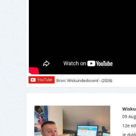
Bron: Wiskundedocent - (2026)
Wiskun
09 Aug
12e edi
je dui