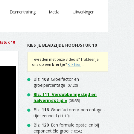
Examentraining
Media
Uitwerkingen
dstuk 10
KIES JE BLADZIJDE HOOFDSTUK 10
Tevreden met onze video's? Trakteer je
ons op een
biertje
?
Klik hier
...
Blz.
108
: Groeifactor en
groeipercentage
(07:20)
Blz.
111
: Verdubbelingstijd en
halveringstijd »
(08:35)
Blz.
116
: Groeifactoren/-percentage -
tijdseenheid
(11:10)
Blz.
120
: Een formule opstellen bij
exponentiële groei
(10:56)