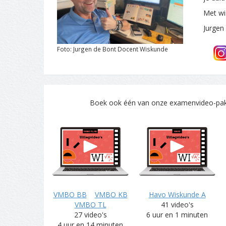
Met wi
Jurgen
Foto: Jurgen de Bont Docent Wiskunde
Boek ook één van onze examenvideo-pakke
VMBO BB
VMBO KB
Havo Wiskunde A
VMBO TL
41 video's
27 video's
6 uur en 1 minuten
4 uur en 14 minuten