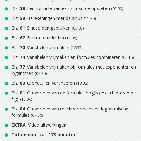
Blz.
58
: Een formule van een sinusoïde opstellen
(05:53)
Blz.
59
: Berekeningen met de sinus
(11:30)
Blz.
61
: Sinusoïden gebruiken
(05:03)
Blz.
67
: Breuken herleiden
(17:35)
Blz.
70
: Variabelen vrijmaken
(12:37)
Blz.
74
: Variabelen vrijmaken en formules combineren
(05:15)
Blz.
77
: Variabelen vrijmaken bij formules met exponenten en
logaritmen
(07:20)
Blz.
80
: Grondtallen veranderen
(13:33)
g
Blz.
81
: Omvormen van de formules
log(N) = at+b en N = b
t
* g
(17:36)
Blz.
84
: Omvormen van machtsformules en logaritmische
formules
(07:50)
EXTRA
: Video uitwerkingen
Totale duur ca.: 173 minuten