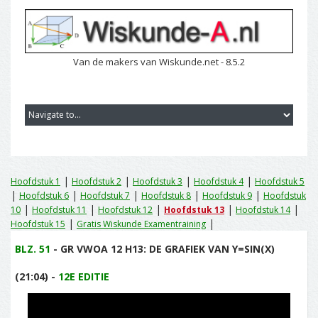
Van de makers van Wiskunde.net - 8.5.2
|
|
|
|
Hoofdstuk 1
Hoofdstuk 2
Hoofdstuk 3
Hoofdstuk 4
Hoofdstuk 5
|
|
|
|
|
Hoofdstuk 6
Hoofdstuk 7
Hoofdstuk 8
Hoofdstuk 9
Hoofdstuk
|
|
|
|
|
10
Hoofdstuk 11
Hoofdstuk 12
Hoofdstuk 13
Hoofdstuk 14
|
|
Hoofdstuk 15
Gratis Wiskunde Examentraining
BLZ. 51
- GR VWOA 12 H13: DE GRAFIEK VAN Y=SIN(X)
(21:04) -
12E EDITIE