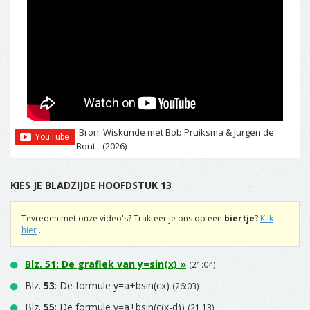
Bron: Wiskunde met Bob Pruiksma & Jurgen de
Bont - (2026)
KIES JE BLADZIJDE HOOFDSTUK 13
Tevreden met onze video's? Trakteer je ons op een
biertje
?
Klik
hier
...
Blz.
51
: De grafiek van y=sin(x) »
(21:04)
Blz.
53
: De formule y=a+bsin(cx)
(26:03)
Blz.
55
: De formule y=a+bsin(c(x-d))
(21:13)